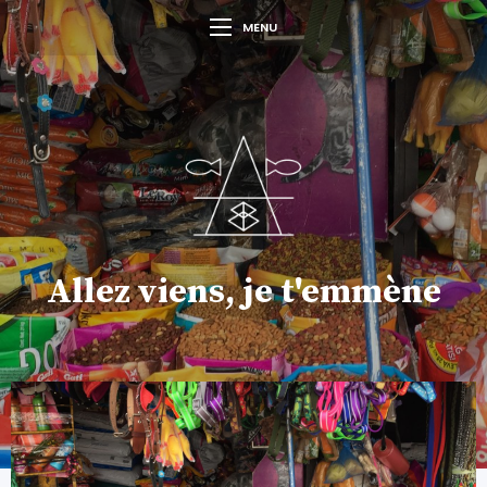
MENU
Allez viens, je t'emmène