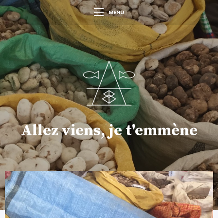
MENU
Allez viens, je t'emmène