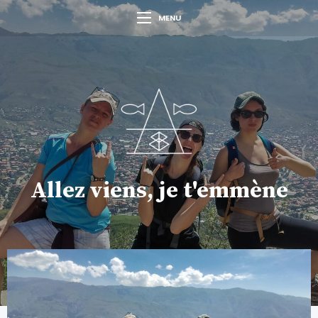
MENU
Allez viens, je t'emmène