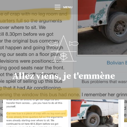
MENU
Allez viens, je t'emmène