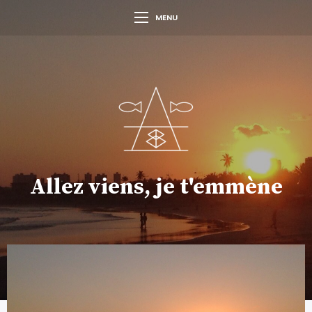
MENU
Allez viens, je t'emmène