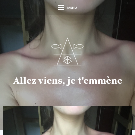
MENU
Allez viens, je t'emmène