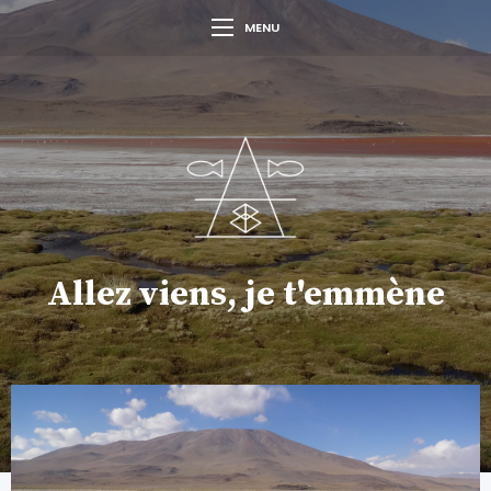
MENU
Allez viens, je t'emmène