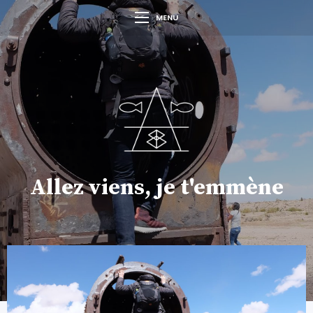
MENU
Allez viens, je t'emmène