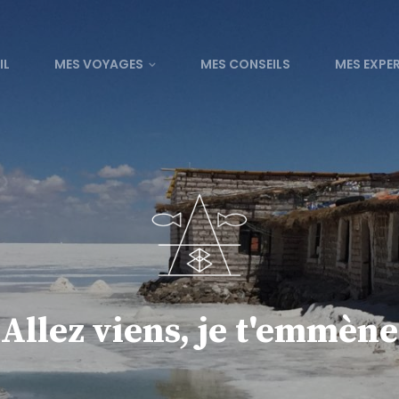
IL
MES VOYAGES
MES CONSEILS
MES EXPE
Allez viens, je t'emmène