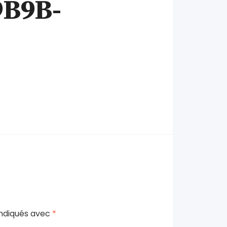
9B9B-
indiqués avec
*