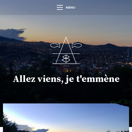
MENU
Allez viens, je t'emmène