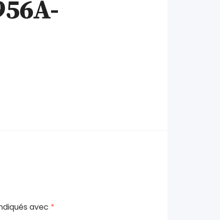
956A-
indiqués avec
*