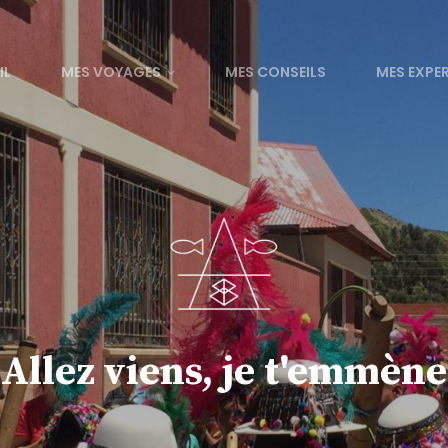
IL
MES VOYAGES
MES CONSEILS
MES EXPE
Allez viens, je t'emmène