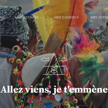
IL
MES VOYAGES
MES CONSEILS
MES EXPE
Allez viens, je t'emmène