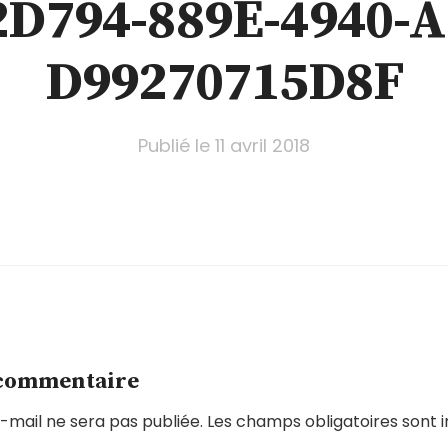
2D794-889E-4940-A
D99270715D8F
Publié le
11 avril 2018
 commentaire
-mail ne sera pas publiée.
Les champs obligatoires sont 