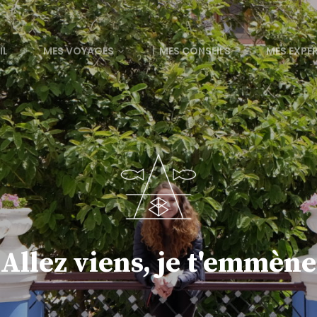
IL
MES VOYAGES
MES CONSEILS
MES EXPE
Allez viens, je t'emmène