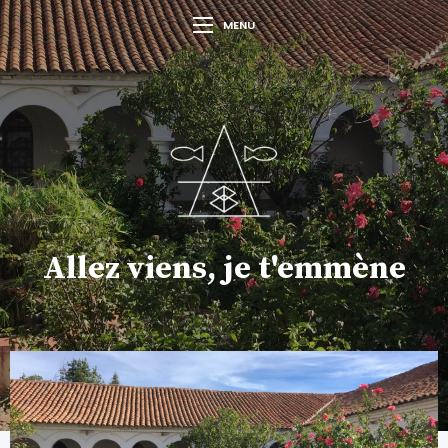
MENU
Allez viens, je t'emmène