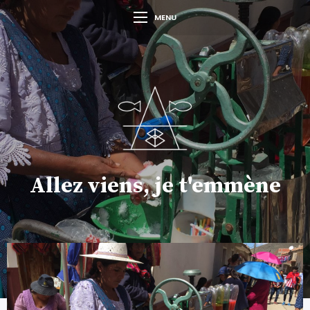
MENU
Allez viens, je t'emmène