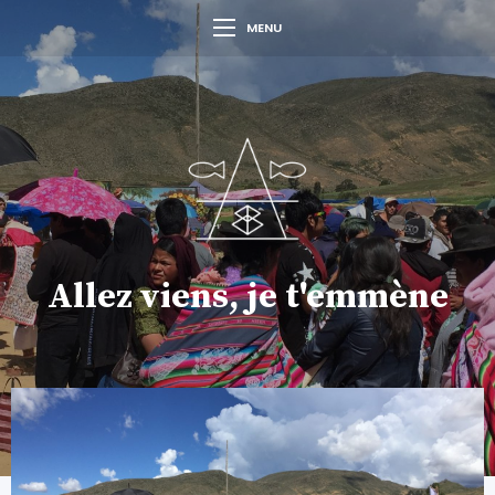
MENU
Allez viens, je t'emmène