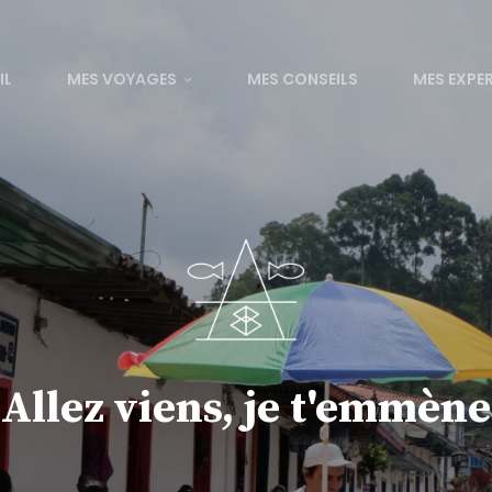
IL
MES VOYAGES
MES CONSEILS
MES EXPE
Allez viens, je t'emmène