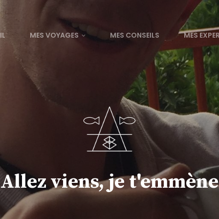
IL
MES VOYAGES
MES CONSEILS
MES EXPE
Allez viens, je t'emmène