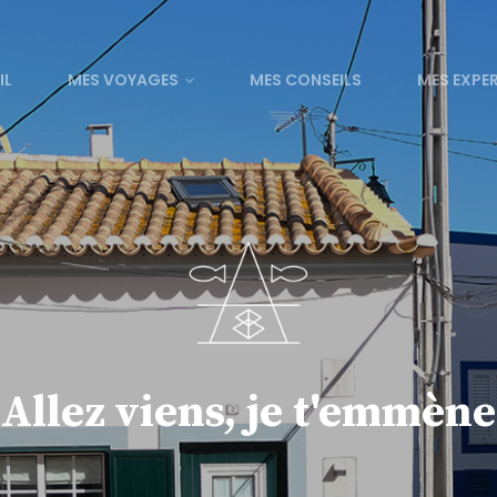
IL
MES VOYAGES
MES CONSEILS
MES EXPE
Allez viens, je t'emmène