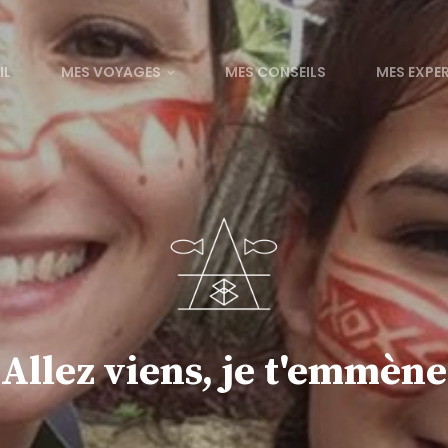
IL
MES VOYAGES
MES CONSEILS
MES EXPE
Allez viens, je t'emmène