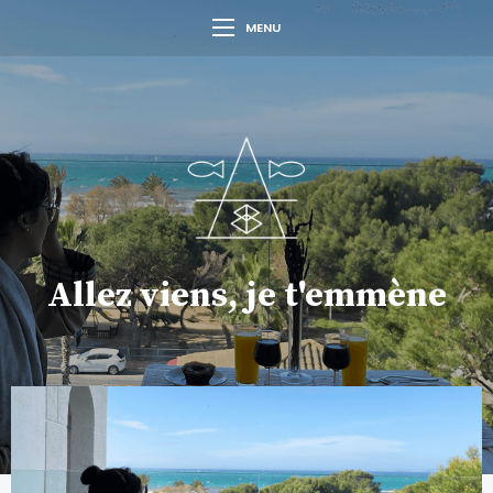
MENU
Allez viens, je t'emmène