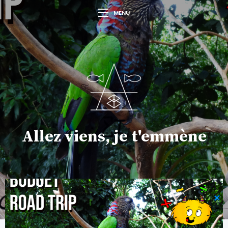
MENU
Allez viens, je t'emmène