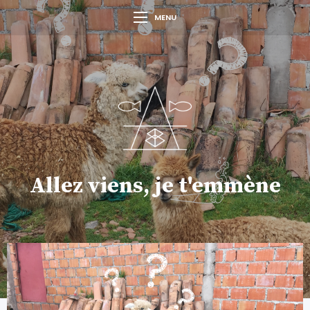
MENU
Allez viens, je t'emmène