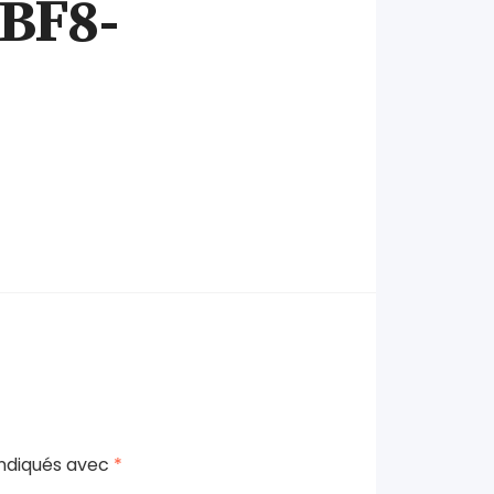
BF8-
indiqués avec
*