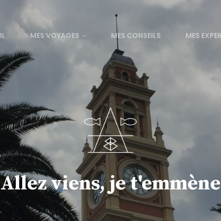
IL
MES VOYAGES
MES CONSEILS
MES EXPE
Allez viens, je t'emmène