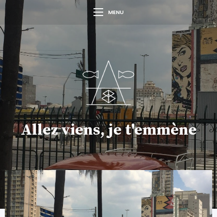
MENU
Allez viens, je t'emmène