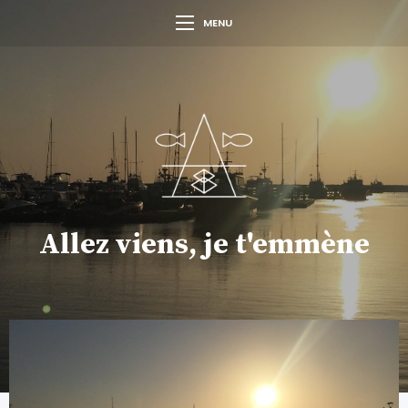
MENU
Allez viens, je t'emmène