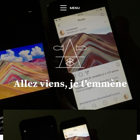
MENU
Allez viens, je t'emmène