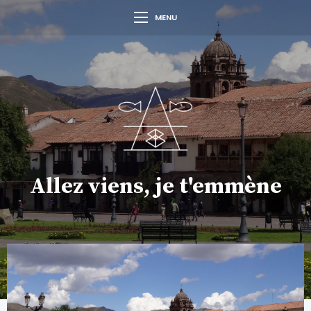
MENU
Allez viens, je t'emmène