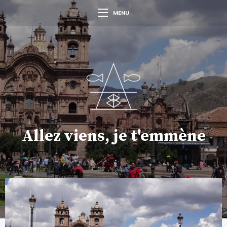
MENU
Allez viens, je t'emmène