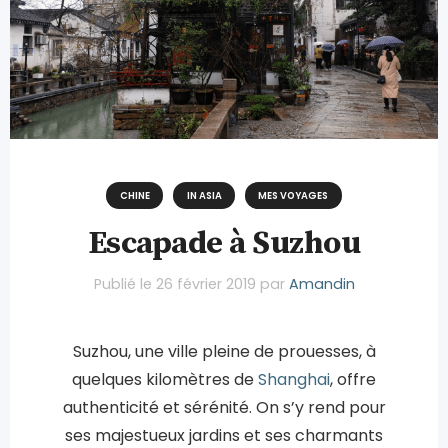
CHINE
IN ASIA
MES VOYAGES
Escapade à Suzhou
Publié le
26 février 2019
par
Amandin
Suzhou, une ville pleine de prouesses, à
quelques kilomètres de
Shanghai
, offre
authenticité et sérénité. On s’y rend pour
ses majestueux jardins et ses charmants