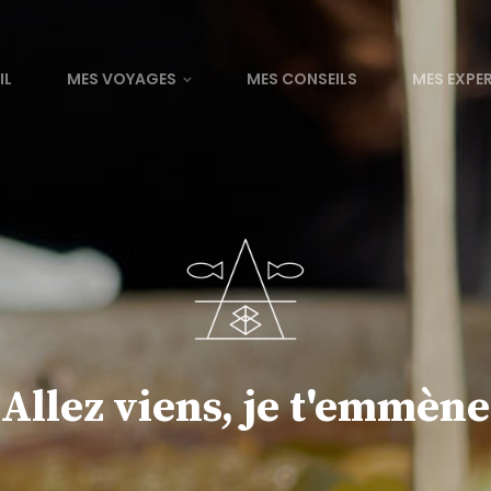
IL
MES VOYAGES
MES CONSEILS
MES EXPE
Allez viens, je t'emmène