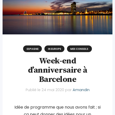
ESPAGNE
IN EUROPE
MES CONSEILS
Week-end
d’anniversaire à
Barcelone
Publié le
24 mai 2020
par
Amandin
Idée de programme que nous avons fait ; si
ça peut donner des idées pour un