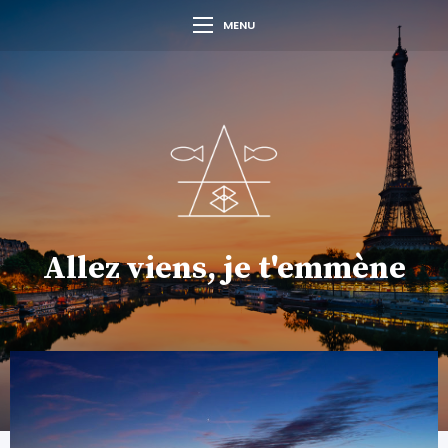
MENU
Allez viens, je t'emmène