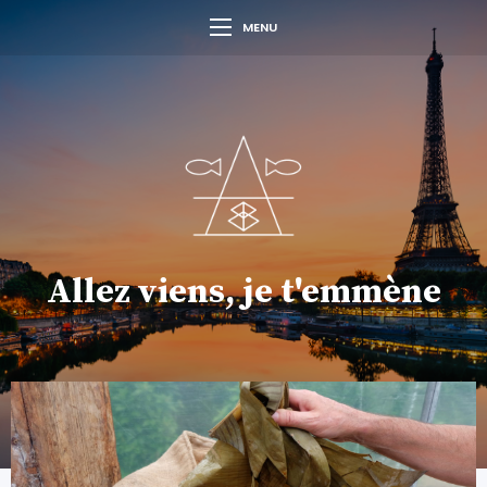
MENU
Allez viens, je t'emmène