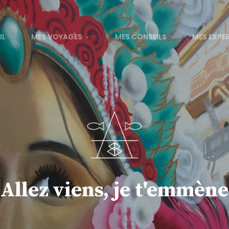
IL
MES VOYAGES
MES CONSEILS
MES EXPE
Allez viens, je t'emmène