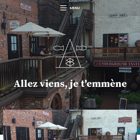
MENU
Allez viens, je t'emmène