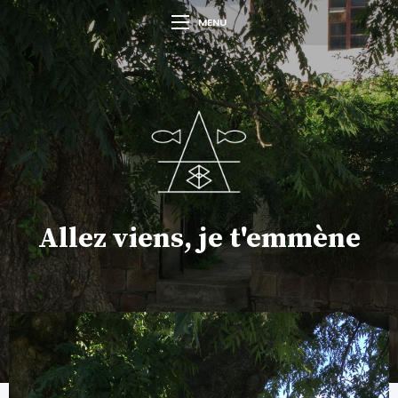
MENU
Allez viens, je t'emmène