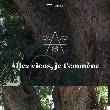
MENU
Allez viens, je t'emmène