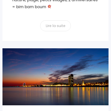
= bim bam boum
Lire la suite