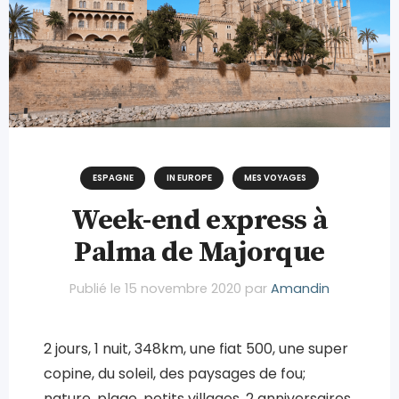
ESPAGNE
IN EUROPE
MES VOYAGES
Week-end express à
Palma de Majorque
Publié le
15 novembre 2020
par
Amandin
2 jours, 1 nuit, 348km, une fiat 500, une super
copine, du soleil, des paysages de fou;
nature, plage, petits villages, 2 anniversaires