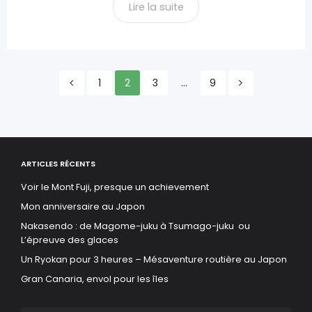
Lire la suite
Navigation
1
2
3
…
9
des
articles
ARTICLES RÉCENTS
Voir le Mont Fuji, presque un achievement
Mon anniversaire au Japon
Nakasendo : de Magome-juku à Tsumago-juku ou
L’épreuve des glaces
Un Ryokan pour 3 heures – Mésaventure routière au Japon
Gran Canaria, envol pour les îles