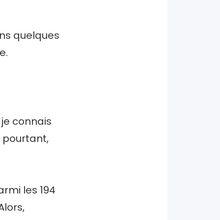
ans quelques
e.
 je connais
t pourtant,
armi les 194
lors,