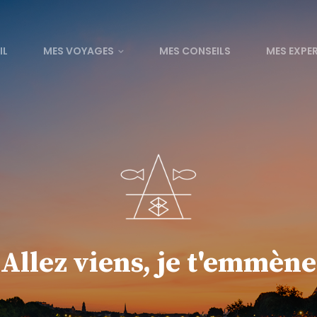
IL
MES VOYAGES
MES CONSEILS
MES EXPE
Allez viens, je t'emmène