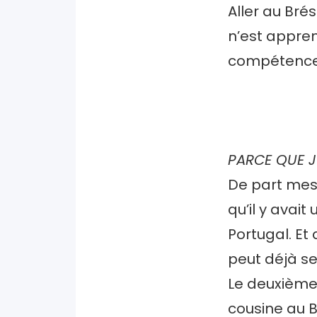
Aller au Brés
n’est appren
compétences 
PARCE QUE J
De part mes o
qu’il y avait 
Portugal. Et
peut déjà se
Le deuxième f
cousine au Br