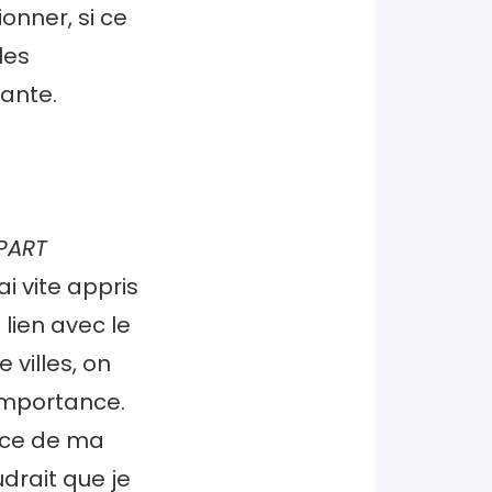
ionner, si ce
les
sante.
PART
ai vite appris
n lien avec le
 villes, on
’importance.
ence de ma
udrait que je