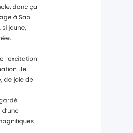
oucle, donc ça
tage à Sao
 si jeune,
née.
l’excitation
ation. Je
, de joie de
 gardé
 d’une
 magnifiques