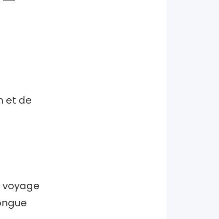
n et de
je voyage
longue