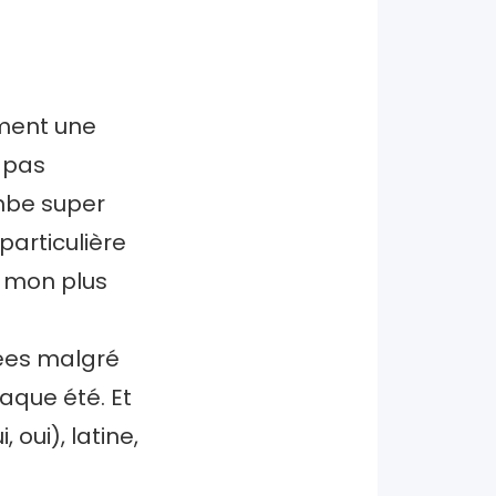
ement une
t pas
mbe super
particulière
s mon plus
tées malgré
aque été. Et
 oui), latine,