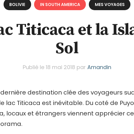
BOLIVIE
IN SOUTH AMERICA
MES VOYAGES
ac Titicaca et la Isl
Sol
Publié le
18 mai 2018
par
Amandin
 dernière destination clée des voyageurs su
le lac Titicaca est inévitable. Du coté de Puy
 locaux et étrangers viennent apprécier ce 
norama.