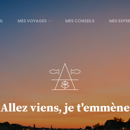
IL
MES VOYAGES
MES CONSEILS
MES EXPE
Allez viens, je t'emmène