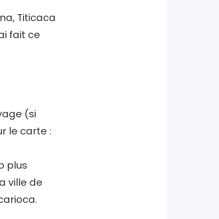
na, Titicaca
ai fait ce
yage (si
 le carte :
p plus
a ville de
carioca.