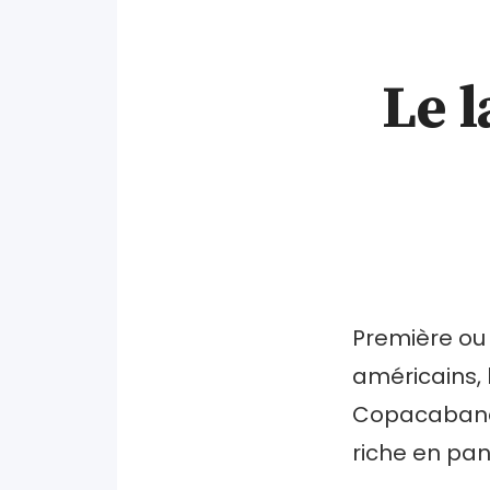
Le l
Première ou
américains, 
Copacabana,
riche en pa