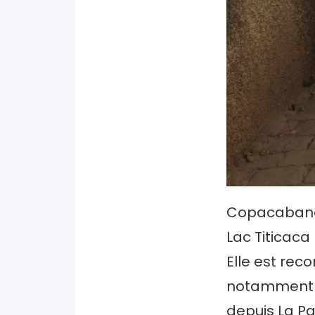
Copacabana 
Lac Titicaca
Elle est rec
notamment po
depuis La P