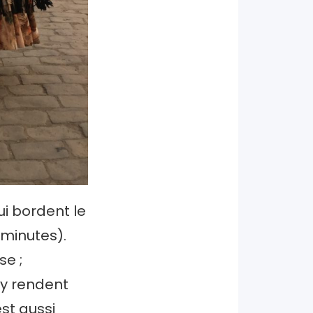
i bordent le
 minutes).
se ;
’y rendent
st aussi