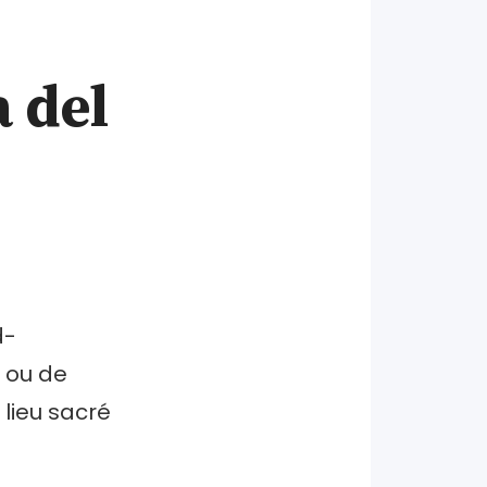
a del
d-
o ou de
lieu sacré