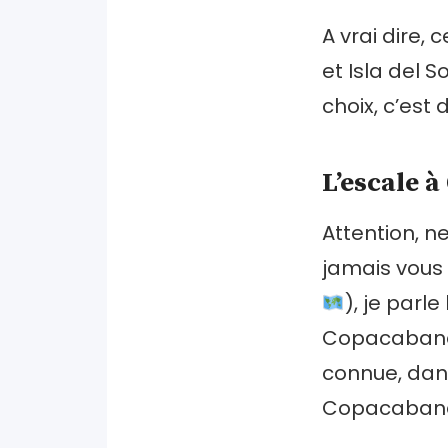
A vrai dire, 
et Isla del So
choix, c’est
L’escale 
Attention, n
jamais vous v
), je parl
Copacabana 
connue, dans 
Copacabana 