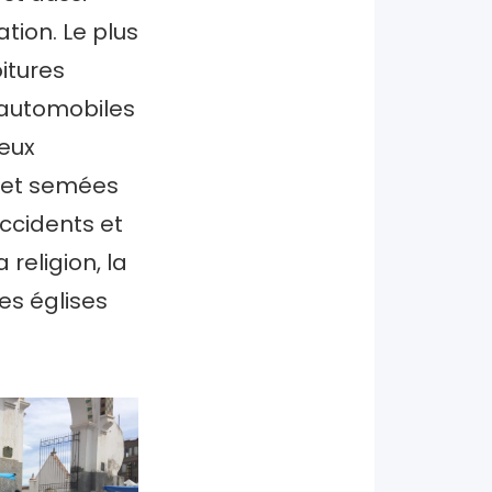
tion. Le plus
itures
 automobiles
ieux
e et semées
ccidents et
religion, la
les églises